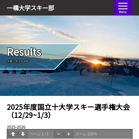
会員ログイン
一橋大学
スキー部
Menu
Results
大会リザルトPDF
2025年度国立十大学スキー選手権大会
（12/29~1/3）
2025-2026
05.11
ページ
1
/
1
ズーム
100%