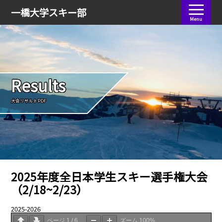
会員ログイン
一橋大学
スキー部
Menu
Results
大会リザルトPDF
2025年度全日本学生スキー選手権大会
（2/18~2/23）
2025-2026
05.09
ページ
1
/
6
ズーム
100%