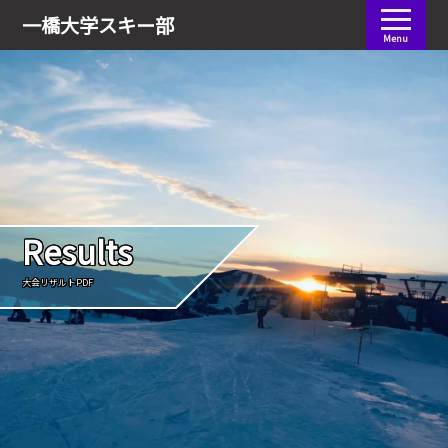
会員ログイン
一橋大学
スキー部
Menu
Results
大会リザルトPDF