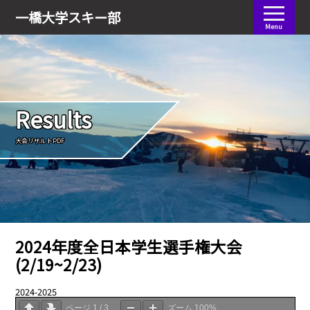
会員ログイン
一橋大学
スキー部
Menu
Results
大会リザルトPDF
2024年度全日本学生選手権大会
(2/19~2/23)
2024-2025
04.06
ページ
1
/
3
ズーム
100%