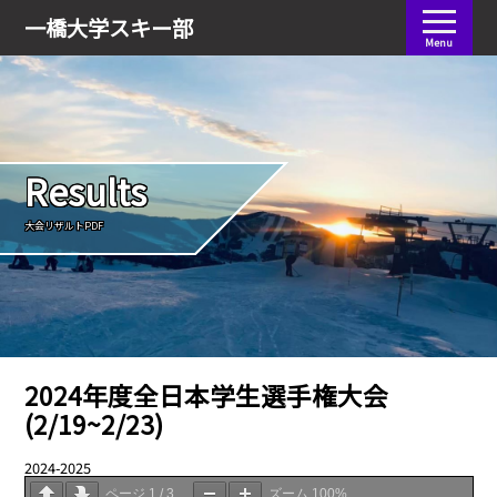
会員ログイン
一橋大学
スキー部
Menu
Results
大会リザルトPDF
2024年度全日本学生選手権大会
(2/19~2/23)
2024-2025
04.06
ページ
1
/
3
ズーム
100%