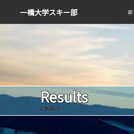
一橋大学
スキー部
部
Results
大会リザルトPDF