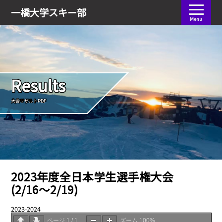
会員ログイン
一橋大学
スキー部
Menu
Results
大会リザルトPDF
2023年度全日本学生選手権大会
(2/16〜2/19)
2023-2024
03.13
ページ
1
/
1
ズーム
100%