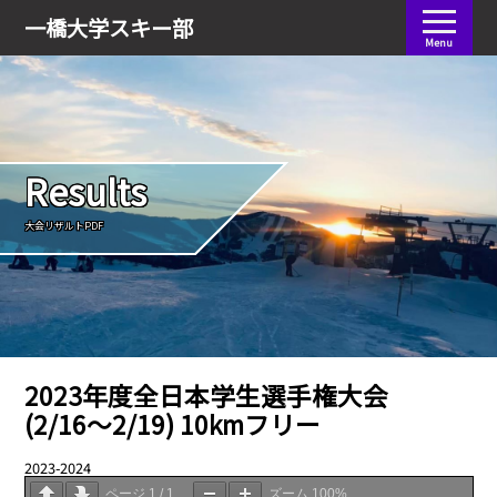
会員ログイン
一橋大学
スキー部
Menu
Results
大会リザルトPDF
2023年度全日本学生選手権大会
(2/16〜2/19) 10kmフリー
2023-2024
03.13
ページ
1
/
1
ズーム
100%