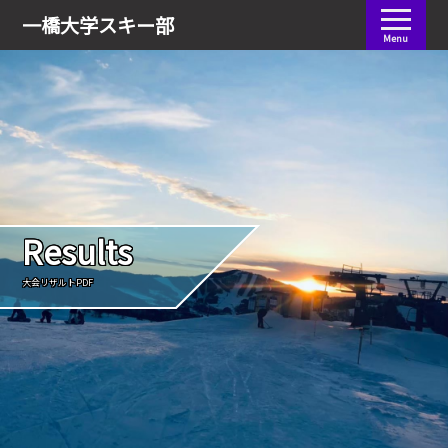
会員ログイン
一橋大学
スキー部
Menu
Results
大会リザルトPDF