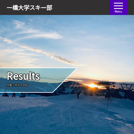
会員ログイン
一橋大学
スキー部
Menu
Results
大会リザルトPDF