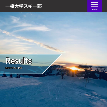
会員ログイン
一橋大学
スキー部
Menu
Results
大会リザルトPDF