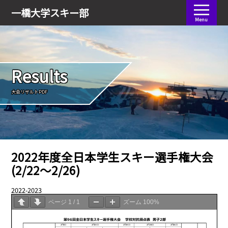
会員ログイン
一橋大学
スキー部
Menu
Results
大会リザルトPDF
2022年度全日本学生スキー選手権大会
(2/22～2/26)
2022-2023
02.28
ページ
1
/
1
ズーム
100%