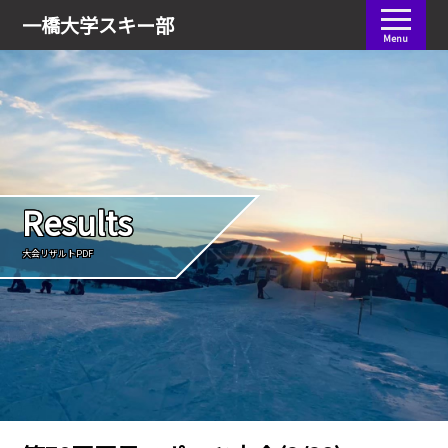
会員ログイン
一橋大学
スキー部
Menu
Results
大会リザルトPDF