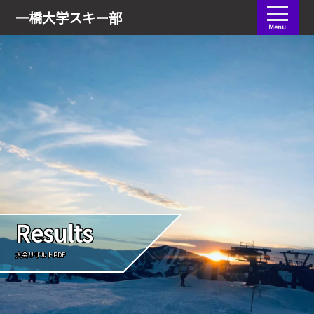
会員ログイン
一橋大学
スキー部
Menu
Results
大会リザルトPDF