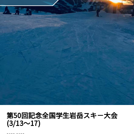
第50回記念全国学生岩岳スキ－大会
(3/13～17)