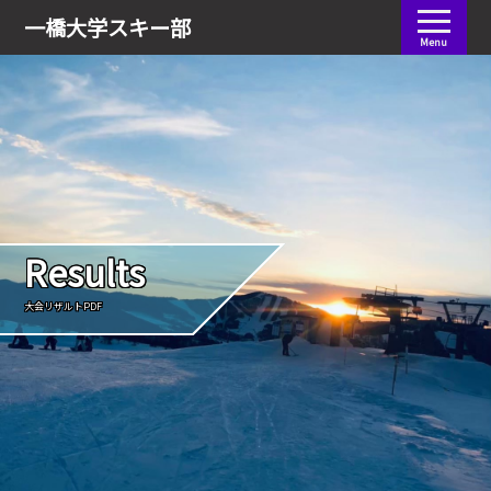
会員ログイン
一橋大学
スキー部
Menu
Results
大会リザルトPDF