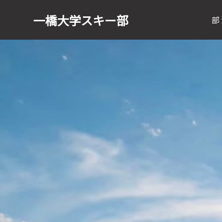
一橋大学
スキー部
部