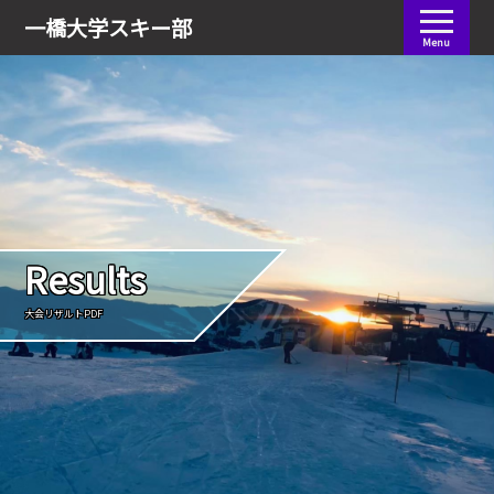
会員ログイン
一橋大学
スキー部
Menu
Results
大会リザルトPDF