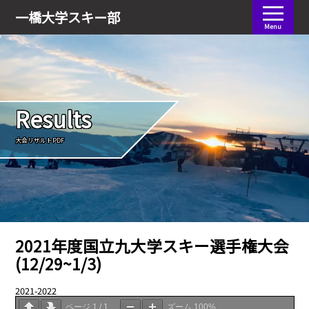
会員ログイン
一橋大学
スキー部
Menu
Results
大会リザルトPDF
2021年度国立九大学スキー選手権大会
(12/29~1/3)
2021-2022
04.01
ページ
1
/
1
ズーム
100%