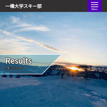
会員ログイン
一橋大学
スキー部
Menu
Results
大会リザルトPDF