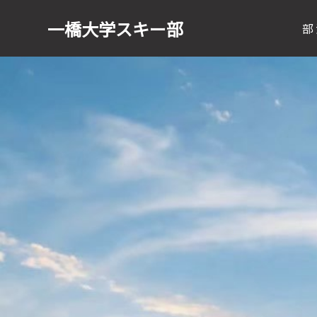
一橋大学
スキー部
部