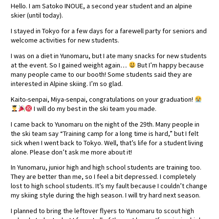
Hello. I am Satoko INOUE, a second year student and an alpine
skier (until today).
I stayed in Tokyo for a few days for a farewell party for seniors and
welcome activities for new students.
I was on a diet in Yunomaru, but I ate many snacks for new students
at the event. So I gained weight again…
But I’m happy because
many people came to our booth! Some students said they are
interested in Alpine skiing. I’m so glad.
Kaito-senpai, Miya-senpai, congratulations on your graduation!
I will do my best in the ski team you made.
I came back to Yunomaru on the night of the 29th. Many people in
the ski team say “Training camp for a long time is hard,” but I felt
sick when I went back to Tokyo. Well, that’s life for a student living
alone. Please don’t ask me more about it!
In Yunomaru, junior high and high school students are training too.
They are better than me, so I feel a bit depressed. I completely
lost to high school students. It’s my fault because I couldn’t change
my skiing style during the high season. I will try hard next season.
I planned to bring the leftover flyers to Yunomaru to scout high