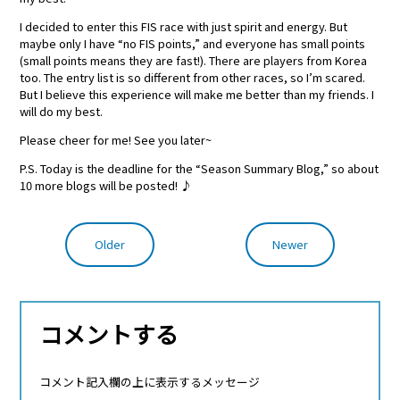
I decided to enter this FIS race with just spirit and energy. But
maybe only I have “no FIS points,” and everyone has small points
(small points means they are fast!). There are players from Korea
too. The entry list is so different from other races, so I’m scared.
But I believe this experience will make me better than my friends. I
will do my best.
Please cheer for me! See you later~
P.S. Today is the deadline for the “Season Summary Blog,” so about
10 more blogs will be posted! ♪
Older
Newer
コメントする
コメント記入欄の上に表示するメッセージ