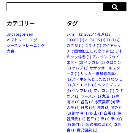
カテゴリー
タグ
Uncategorized
3kmTT
(1)
2025北海道
(13)
オフトレーニング
3000TT
(1)
AI
(3)
FIS
(1)
TT
(1)
さ
シーズントレーニング
のさか
(1)
よませ
(1)
アイキャッ
大会
チは画像加工した全です
(1)
アト
ミック信者
(1)
アルペン
(24)
イ
エティ
(2)
インカレ
(2)
クロカン
(7)
ケバブ
(1)
サザンオールスタ
ーズ
(1)
サッカー経験者募集中
(1)
スマホを落としただけなのに
(1)
ダイエット
(1)
ベンチプレス
(1)
ベンプレ
(1)
マカロン
(1)
ラザ
ニア
(1)
ラーメン
(1)
丸沼
(1)
唐
揚げ
(1)
岩岳
(1)
志賀高原
(4)
新
入生
(1)
日常
(16)
浅間
(3)
湯の丸
(2)
熊の湯
(1)
狭山
(1)
白馬
(1)
練
習風景
(10)
菅平
(1)
車
(1)
車中泊
(3)
軽井沢
(6)
通常練習
(10)
道具
会
(1)
野沢温泉
(1)