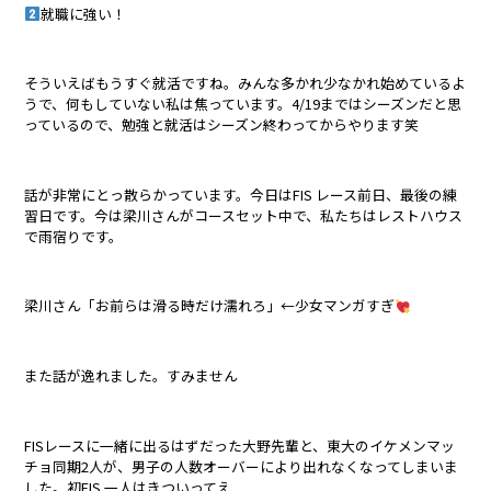
就職に強い！
そういえばもうすぐ就活ですね。みんな多かれ少なかれ始めているよ
うで、何もしていない私は焦っています。4/19まではシーズンだと思
っているので、勉強と就活はシーズン終わってからやります笑
話が非常にとっ散らかっています。今日はFIS レース前日、最後の練
習日です。今は梁川さんがコースセット中で、私たちはレストハウス
で雨宿りです。
梁川さん「お前らは滑る時だけ濡れろ」←少女マンガすぎ
また話が逸れました。すみません
FISレースに一緒に出るはずだった大野先輩と、東大のイケメンマッ
チョ同期2人が、男子の人数オーバーにより出れなくなってしまいま
した。初FIS 一人はきついってえ