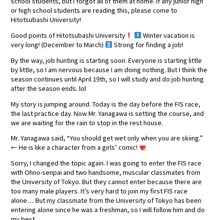
school students, but I forgot all of them at home. If any junior high
or high school students are reading this, please come to
Hitotsubashi University!
Good points of Hitotsubashi University
Winter vacation is
very long! (December to March)
Strong for finding a job!
By the way, job hunting is starting soon. Everyone is starting little
by little, so I am nervous because I am doing nothing. But I think the
season continues until April 19th, so I will study and do job hunting
after the season ends. lol
My story is jumping around. Today is the day before the FIS race,
the last practice day. Now Mr. Yanagawa is setting the course, and
we are waiting for the rain to stop in the rest house.
Mr. Yanagawa said, “You should get wet only when you are skiing.”
← He is like a character from a girls’ comic!
Sorry, I changed the topic again. I was going to enter the FIS race
with Ohno-senpai and two handsome, muscular classmates from
the University of Tokyo. But they cannot enter because there are
too many male players. It’s very hard to join my first FIS race
alone… But my classmate from the University of Tokyo has been
entering alone since he was a freshman, so I will follow him and do
my best.